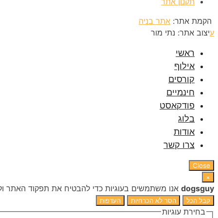
תקנון אתר
הקמת אתר:
אתר בניה
ע
יצוב אתר: נתי מור
ראשי
אילוף
קורסים
חינמיים
פודקאסט
בלוג
אודות
צרו קשר
Close
×
dogsguy
אנו משתמשים בעוגיות כדי להבטיח את תפקוד האתר ולש
קבל הכל
הסר לא הכרחיות
העדפות
בחירת עוגיות