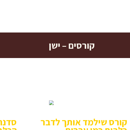
קורסים – ישן
כאן תמצא/י מגוון קורסים בתשלום לטיפול בבעיות נקודתיות.
אנחנו זמינים לכל שאלה בוואצאפ או בטופס השארת פרטים כדי
מלאים על הקורס.
קורס שילמד אותך לדבר
סדנה