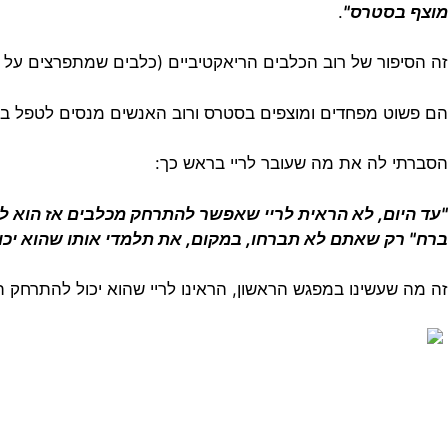
מוצף בסטרס"
.
זה הסיפור של
רוב הכלבים
הריאקטיביים (כלבים שמתפרצים על כלב
הם פשוט מפחדים ומוצפים בסטרס ורוב האנשים מנסים לטפל 
הסברתי לה את מה שעובר לריי בראש כך:
"עד היום, לא הראית לריי שאפשר להתרחק מכלבים אז הוא למ
ברח" רק שאתם לא תברחו, במקום, את תלמדי אותו שהוא יכ
זה מה שעשינו במפגש הראשון, הראינו לריי שהוא יכול להתרחק תו
ריי נכנס לתהליך ליווי אישי וזה מה שעשינו בשני השיעורים הראשו
1. המשך קישור חיובי לכלבים
בכל טיול.