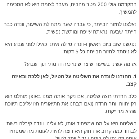
התקדמנו אולי 200 מטר מהבית
, מעבר לצומת היא לא הסכימה
להמשיך.
נאלצנו לחזור הבייתה, כי עברה שעה מתחילת השיעור, וונדה כבר
הייתה שבעה ונראתה עייפה ומותשת נפשית.
נפגשנו שוב ביום ראשון ו-וונדה טיילה איתנו כאילו לפני שבוע היא
לא ניסתה לחזור הבייתה כל 5 דקות.
אז מה עשינו בשיעור שיצר שינוי כזה דרמתי תוך שבוע?
1. החזרנו לוונדה את השליטה על הטיול, לאן ללכת ובאיזה
קצב.
כלב חרדתי רוצה שליטה, אם ניקח אותה ממנו באופן מוחלט הוא
רק יחווה יותר חרדה (ואם תבחנו את התיאוריה הזו עליכם תיווכחו
שהיא מדוייקת).
השליטה היא על מה שמפחיד אותו, לא עלינו. וונדה קיבלה רשות
לבחור כמה קרוב או רחוק היא רוצה להיות לעומת מה שמפחיד
אותה וזה נתן לה ביטחון גדול יותר לטייל.