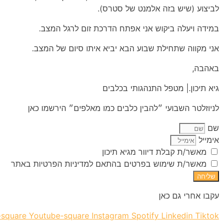
לביצוע (שיש בזה אלמנט של סטרס).
במידה ויעלה ביקוש אני אפתח הדרכת זום לרגל המצב.
אני מקווה שתחילת שבוע הבא יביא איתו סיום של המצב.
באהבה,
גיא תיכון.| מטפל התנהגותי בכלבים
לניוזלטר השבועי ״להבין כלבים כמו מאלפים״ הירשמו כאן
שם
אימייל
מאשר/ת קבלת דיוור מגיא תיכון
מאשר/ת שימוש בפרטים בהתאם למדיניות הפרטיות באתר
שליחה
עקבו אחרי גם כאן
-square
Youtube-square
Instagram
Spotify
Linkedin
Tiktok