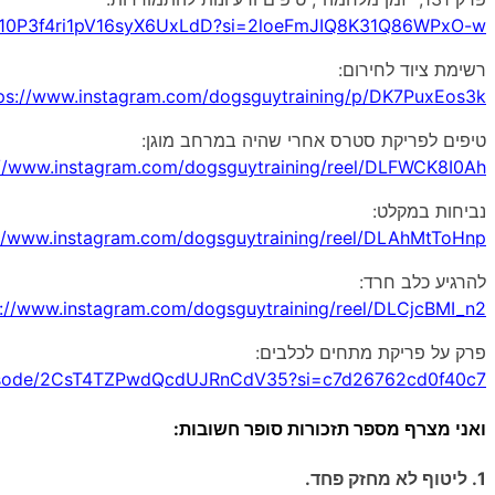
de/10P3f4ri1pV16syX6UxLdD?si=2loeFmJIQ8K31Q86WPxO-w
רשימת ציוד לחירום:
ps://www.instagram.com/dogsguytraining/p/DK7PuxEos3k/
טיפים לפריקת סטרס אחרי שהיה במרחב מוגן:
://www.instagram.com/dogsguytraining/reel/DLFWCK8I0Ah/
נביחות במקלט:
://www.instagram.com/dogsguytraining/reel/DLAhMtToHnp/
להרגיע כלב חרד:
s://www.instagram.com/dogsguytraining/reel/DLCjcBMI_n2/
פרק על פריקת מתחים לכלבים:
episode/2CsT4TZPwdQcdUJRnCdV35?si=c7d26762cd0f40c7
ואני מצרף מספר תזכורות סופר חשובות:
1.
ליטוף לא מחזק פחד.