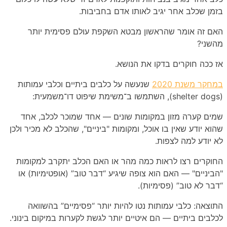
בזמן שכלב אחר יגיב לאותו אדם בחביבות.
האם זה אומר שהראשון מבטא השקפת עולם פסימית יותר
מהשני?
אז ככה חוקרים בדקו את הנושא.
במחקר משנת 2020
שנעשה על כלבים ביתיים וכלבי עמותות
(shelter dogs), השתמשו ב־משימת שיפוט דו־משמעית:
שמים קערה מזון במקומות שונים — אחד שמוכר לכלב, אחד
שהוא יודע שאין בו אוכל, ומקומות "ביניים", שהכלב לא מכיר ולכן
לא יודע למה לצפות.
החוקרים רצו לראות כמה מהר או האם הכלב יתקרב למקומות
"הביניים" — האם הוא צופה שיגיע “דבר טוב” (אופטימיות) או
“דבר לא טוב” (פסימיות).
התוצאה: כלבי עמותות נטו להיות יותר “פסימיים” בהשוואה
לכלבים ביתיים — הם איטיים יותר לגשת לקערות במיקום בינוני.