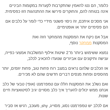
כלומר, הם נטו להאמין שהתקרבות לקערות במקומות הביניים
אינה בטוחה להם, והחוקרים פירשו את ההתנהגות הזו כפסימית.
אני מסכים איתכם, זה ניסוי פשטני מידיי כדי לומר על כלבים אם
הם פסימיים יותר או אופטימיים.
אבל אם ניקח את המסקנות מהמחקר הזה ואת
המסקנות
ממחקר
נוסף,
נמצא ששימוש ביותר מ־2 שיטות אילוף המשלבות אמצעי כפייה,
ענישה ותיקונים עם אביזרים שנועדו להכאיב לכלב,
אז הכלבים שלהם נראים במצב רוח פחות טוב, פחות יוזמים, יותר
מהססים ופחות מנסים דברים חדשים שהם לא מכירים.
ואם נשלב את המסקנות הללו עם טמפרמנט (אופי) טבעי של כלב
אנחנו ממש יכולים להעריך איך כלב מסויים יגיב לסיטואציות חיים
שונות.
אם לכלב יש טמפרמנט נסוג, מסוייג, shy, מעוכב, רגיש אז סביר