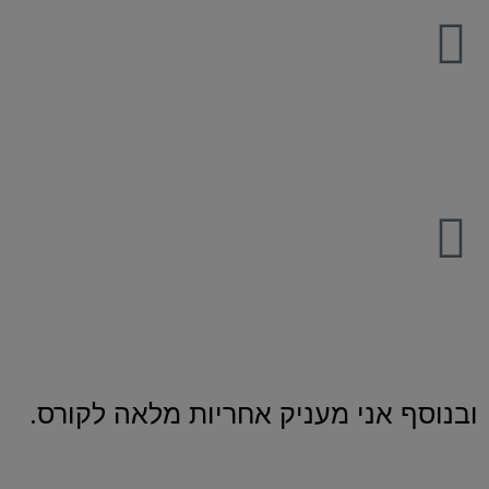
איורים של כל שפת הגוף הכלבית להדפסה ותלייה במקומות
מרכזיים בבית שיסייעו לך להיזכר ולשנן את כל הסימנים
החשובים בשפה הכלבית.
הצטרפות לקבוצת פייסבוק סגורה אך ורק לתלמידי הקורסים
ותהליכי הליווי שלי, שם אפשר לשאול שאלות ולהתייעץ חופשי.
ובנוסף אני מעניק אחריות מלאה לקורס.
במידה והקורס
״להבין את הכלב שלי״
אינו לטעמך, מכל