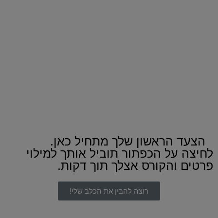
כאשר אימצתי את שושה רציתי להבין אותה מאד ולעזור
לשתינו להתקרב. זה קורס שאני מדי פעם מסתכלת בו שוב
שוב לריענון וזה מאד עוזר לי להבין יותר טוב מה הכלבה שלי
רוצה להעביר לי. אני מודה לך על הקורס ובכלל על כל העצות
הנפלאות שלמדתי ממך ומחנית המאלפת שלך שעבדה איתי.
רות ושושה
ה
הצעד הראשון שלך מתחיל כאן.
לחיצה על הכפתור תוביל אותך למילוי
פרטים והקורס אצלך תוך דקות.
רוצה להבין את הכלב שלי!