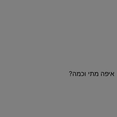
סיבה שהיא, עד שלושה ימים מיום הרכישה, ניתן לפנות אליי
במייל בבקשה לקבלת החזר כספי מלא ללא שאלות
מיותרות.
על החתום: גיא תיכון.
איפה מתי וכמה?
איפה זה קורה?
אצלך במחשב ובנייד.
כל התוכן מחכה לך באתר קורסים סגור, שנשאר אצלך
לתמיד, זמין לך גם במחשב וגם בנייד.