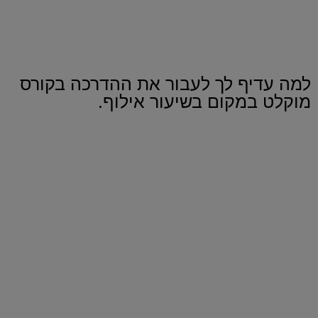
אם בא לך להעשיר את הידע שלך על כלבים וללמד אחרים
על שפת הכלבים.
אם את/ה מאלף/ת, מטפל/ת שרוצה להעמיק עוד על שפת
הגוף הכלבית.
למה עדיף לך לעבור את ההדרכה בקורס
מוקלט במקום בשיעור אילוף.
1. שיקולי עלות מול תועלת.
הקורס עולה 97 ₪ בלבד לשעתיים וחצי הדרכה.
שיעור אילוף יעלה לך בממוצע 350 ₪ לשעה.
הקורס מספק הרבה יותר תוכן ומידע, כולל סרטונים, מאשר 2
שיעורי אילוף.
2. נוחיות.
הקורס זמין לך לצפייה מכל מקום בעולם, בכל רגע, בכל שעה,
מהנייד, מהמחשב או מהטאבלט.
אפשר אפילו לחבר את המחשב לטלוויזיה ולראות על מסך