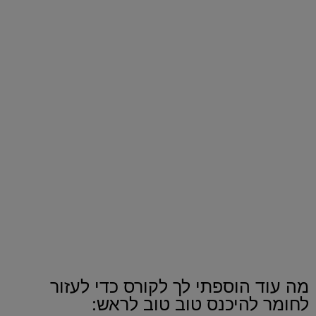
שיעור 3 | סימני איום נסתרים שקל לפספס וחובה להכיר
זיהוי סימני מצוקה רגשית נסתרים.
זיהוי סימני איום נסתרים.
זיהוי מצבי חרדה.
שיעור 4 | סימני איום ותקיפה מובהקים
היכרות עם סימני איום לתקיפה.
איך להתנהל במצבים כאלה.
שיעור 5 | ניתוח השפה הכלבית בלייב על גבי המסך.
השיעור הכי מעניין בקורס.
ניתוח סרטוני וידאו של תקשורת כלבית דרכם תלמדו עוד על
השפה הכלבית ואיך לזהות התנהגות בעייתית מראש.
מילות סיום.
מה עוד הוספתי לך לקורס כדי לעזור
לחומר להיכנס טוב טוב לראש: