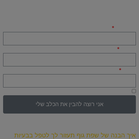
ותוך דקות הקורס אצלך לצפייה:
שם מלא
אימייל
טלפון
מאשר/ת קבלת עדכונים ודיוור פרסומי מגיא תיכון
אני רוצה להבין את הכלב שלי
איך הבנה של שפת גוף תעזור לך לטפל בבעיות