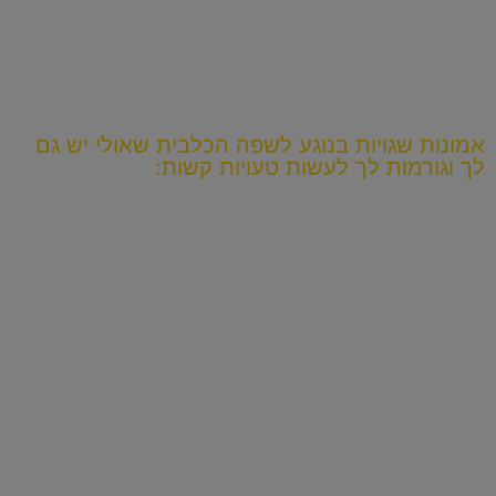
אמונות שגויות בנוגע לשפה הכלבית שאולי יש גם
לך וגורמות לך לעשות טעויות קשות:
אפשר ללמוד את השפה הכלבית פשוט מצפייה בכלבים
זה כמו להגיד, שאם תקשיבו לאנשים מדברים ספרדית, תדעו
לדבר את השפה. זה לא עובד ככה. יותר סביר שתפרשו לא
נכון מה אומרים לכם וגם ייקח לכם ה-מ-ו-ן זמן ללמוד.
אם פספסתי מילה בספרדית, לא נורא, תחפש במילון. אם
פספסת סימן אזהרה של הכלב לא יהיה לך זמן לחפש במילון.
אם כלב מכשכש בזנב, זה אומר שהוא שמח
זו אולי הדוגמה הכי טובה לעד כמה השפה הכלבית יכולה
להיות מטעה.
הזנב הינו האיבר הכי מטעה בגוף הכלב, לכן לא כדאי