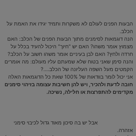
דווקא מכל המרכיבים, הבעות הפנים הן הדבר הקריטי ביותר
ללמוד ולהבין וצורת התקשורת הכי אמינה ואותנטית של
הכלב.
הבעות הפנים לעולם לא משקרות ותמיד יגידו את האמת על
הכלב.
הנה דוגמאות לסימנים מתוך הבעות הפנים של הכלב:
האם
מצמוץ אומר משהו? האם יש "חיוך" היכול להעיד בכלל על
חרדה ולחץ? האם לבן בעיניים אומר משהו חשוב על הכלב?
והנה סימן שאני בטוח שלא שמעתם עליו מעולם: מה אומרים
הקמטים מעל השפה העליונה של הכלב….?
אני יכול לומר בוודאות של 100% שאת כל הדוגמאות האלה
חובה לדעת ולהכיר, ויש להן חשיבות עצומה בזיהוי סימנים
מקדימים להתפרצות או חלילה, נשיכה.
אם הכלב שלי מאיים אני פשוט מתקן אותו ואומר לו "לא"
והוא מפסיק.
כן, זאת אופציה,
אבל יש בה סיכון מאוד גדול לכיבוי סימני
אזהרה.