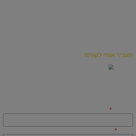
אני מזמין אותך להצטרף ל-300 בעלי כלבים שכבר עברו את
הקורס ועשו שינוי חיובי בחיי הכלב שלהם.
המידע והידע שאני מלמד בקורס ישנה לך את החיים. זו
התחייבות.
תעביר אותי לקורס!
להרשמה ומעבר לתשלום מאובטח מלאו את הפרטים כאן
שם מלא
אימייל