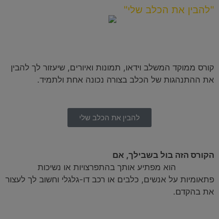
"להבין את הכלב שלי"
הקורס שילמד אותך להבין כלבים כמו המאלפים.
קורס ממוקד המשלב וידאו, תמונות ואיורים, שיעזור לך להבין
את ההתנהגות של הכלב בצורה נכונה אחת ולתמיד.
להבין את הכלב שלי
הקורס הזה בול בשבילך, אם
קשה לך לצפות את התגובות
של הכלב,
הוא מפתיע אותך בהתפרצויות או נשיכות
פתאומיות על אנשים, כלבים או רכב דו-גלגלי וחשוב לך לעצור
את בהקדם.
עד היום, מעל ל-300 בעלי כלבים עברו את ההדרכה וחוו