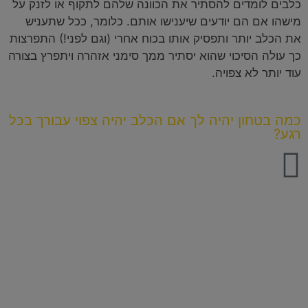
כלבים לומדים להסתיר את הכוונה שלהם לתקוף או לזנק על
מישהו אם הם יודעים שיענישו אותם. כלומר, ככל שתעניש
את הכלב יותר ותפסיק אותו בכוח אחרי (וגם לפני!) התפרצות
כך עולה הסיכוי שהוא יסתיר ממך סימני אזהרה ויתפרץ בצורה
עוד יותר לא צפויה.
כמה בטחון יהיה לך אם הכלב יהיה צפוי עבורך בכל
רגע?
הקורס הזה בול בשבילך אם:
אם זה הכלב הראשון שלך ומעולם לא למדת על שפה כלבית
לעומק.
אם הכלב מפתיע אותך בהתנהגות ובתגובות שלו לכלבים
ולאנשים, ואין לך מושג איך לעצור אותו.